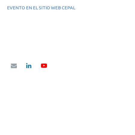
EVENTO EN EL SITIO WEB CEPAL
Av. Pres. Roque Sáenz Peña 933 – 7° Piso – Capital Federal
Tel.(011) 4326-0198/0321/1452
cfrf@responsabilidadfiscal.gob.ar
CARGA PROVINCIAS