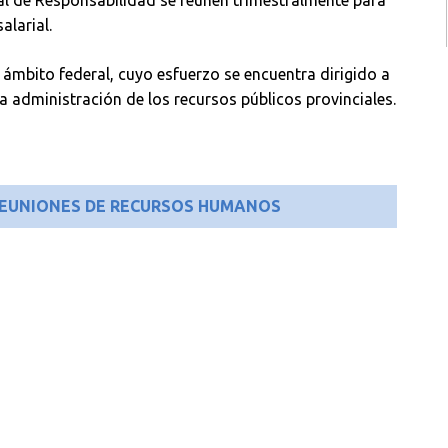
al de Responsabilidad se reúnen trimestralmente para
alarial.
mbito federal, cuyo esfuerzo se encuentra dirigido a
a administración de los recursos públicos provinciales.
 REUNIONES DE RECURSOS HUMANOS
Av. Pres. Roque Sáenz Peña 933 – 7° Piso – Capital Federal
Tel.(011) 4326-0198/0321/1452